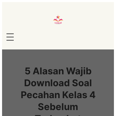
Lewati
ke
konten
5 Alasan Wajib
Download Soal
Pecahan Kelas 4
Sebelum