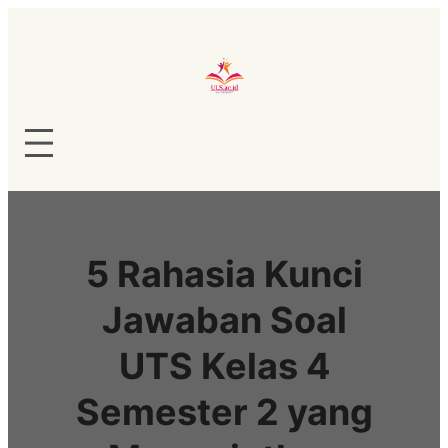
Lewati
ke
konten
5 Rahasia Kunci
Jawaban Soal
UTS Kelas 4
Semester 2 yang