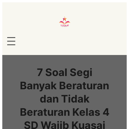
Lewati
ke
konten
7 Soal Segi
Banyak Beraturan
dan Tidak
Beraturan Kelas 4
SD Wajib Kuasai