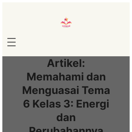
Lewati
ke
konten
Artikel:
Memahami dan
Menguasai Tema
6 Kelas 3: Energi
dan
Perubahannya