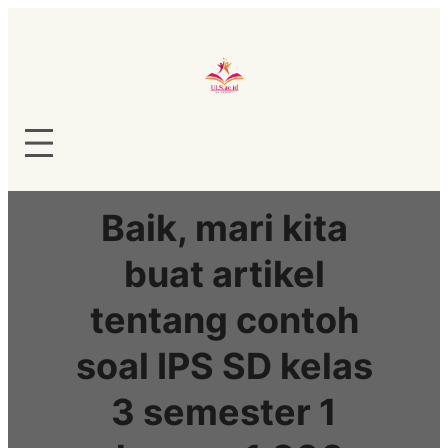
Lewati
ke
konten
Baik, mari kita
buat artikel
tentang contoh
soal IPS SD kelas
3 semester 1