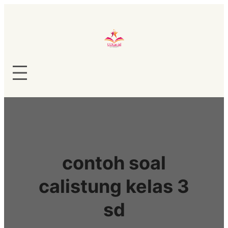
Lewati
ke
konten
contoh soal
calistung kelas 3
sd