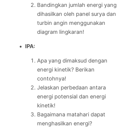
Bandingkan jumlah energi yang
dihasilkan oleh panel surya dan
turbin angin menggunakan
diagram lingkaran!
IPA:
Apa yang dimaksud dengan
energi kinetik? Berikan
contohnya!
Jelaskan perbedaan antara
energi potensial dan energi
kinetik!
Bagaimana matahari dapat
menghasilkan energi?