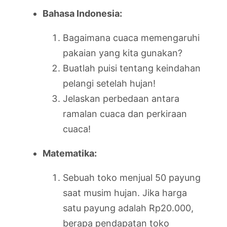
Bahasa Indonesia:
Bagaimana cuaca memengaruhi
pakaian yang kita gunakan?
Buatlah puisi tentang keindahan
pelangi setelah hujan!
Jelaskan perbedaan antara
ramalan cuaca dan perkiraan
cuaca!
Matematika:
Sebuah toko menjual 50 payung
saat musim hujan. Jika harga
satu payung adalah Rp20.000,
berapa pendapatan toko