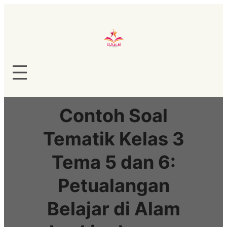
Lewati
ke
konten
Contoh Soal
Tematik Kelas 3
Tema 5 dan 6:
Petualangan
Belajar di Alam