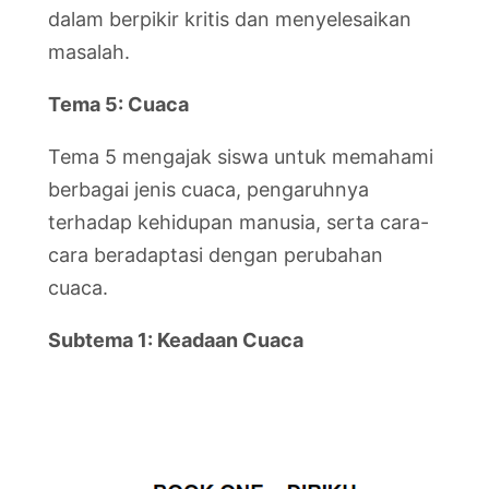
dalam berpikir kritis dan menyelesaikan
masalah.
Tema 5: Cuaca
Tema 5 mengajak siswa untuk memahami
berbagai jenis cuaca, pengaruhnya
terhadap kehidupan manusia, serta cara-
cara beradaptasi dengan perubahan
cuaca.
Subtema 1: Keadaan Cuaca