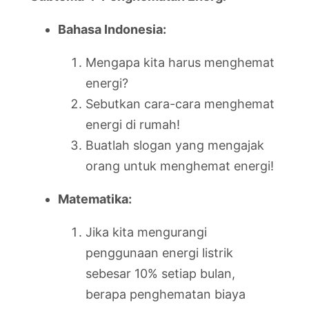
Bahasa Indonesia:
Mengapa kita harus menghemat
energi?
Sebutkan cara-cara menghemat
energi di rumah!
Buatlah slogan yang mengajak
orang untuk menghemat energi!
Matematika:
Jika kita mengurangi
penggunaan energi listrik
sebesar 10% setiap bulan,
berapa penghematan biaya