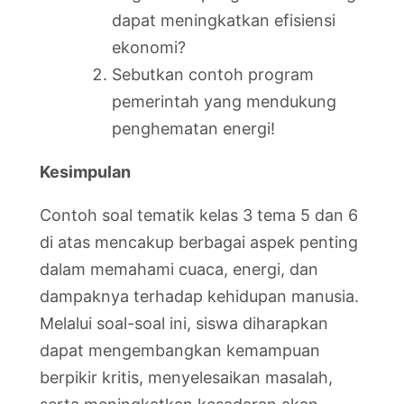
dapat meningkatkan efisiensi
ekonomi?
Sebutkan contoh program
pemerintah yang mendukung
penghematan energi!
Kesimpulan
Contoh soal tematik kelas 3 tema 5 dan 6
di atas mencakup berbagai aspek penting
dalam memahami cuaca, energi, dan
dampaknya terhadap kehidupan manusia.
Melalui soal-soal ini, siswa diharapkan
dapat mengembangkan kemampuan
berpikir kritis, menyelesaikan masalah,