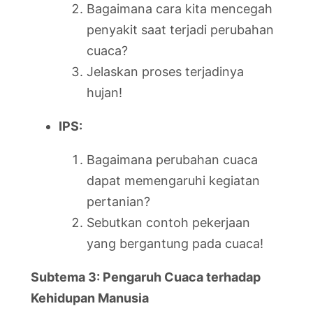
Bagaimana cara kita mencegah
penyakit saat terjadi perubahan
cuaca?
Jelaskan proses terjadinya
hujan!
IPS:
Bagaimana perubahan cuaca
dapat memengaruhi kegiatan
pertanian?
Sebutkan contoh pekerjaan
yang bergantung pada cuaca!
Subtema 3: Pengaruh Cuaca terhadap
Kehidupan Manusia