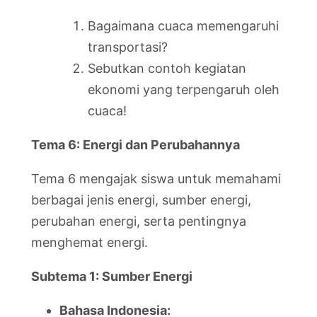
Bagaimana cuaca memengaruhi
transportasi?
Sebutkan contoh kegiatan
ekonomi yang terpengaruh oleh
cuaca!
Tema 6: Energi dan Perubahannya
Tema 6 mengajak siswa untuk memahami
berbagai jenis energi, sumber energi,
perubahan energi, serta pentingnya
menghemat energi.
Subtema 1: Sumber Energi
Bahasa Indonesia: