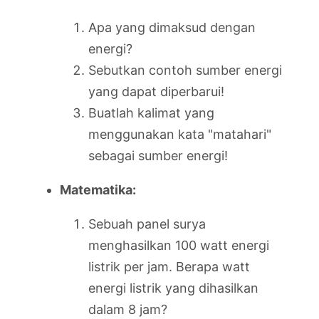
Apa yang dimaksud dengan
energi?
Sebutkan contoh sumber energi
yang dapat diperbarui!
Buatlah kalimat yang
menggunakan kata "matahari"
sebagai sumber energi!
Matematika:
Sebuah panel surya
menghasilkan 100 watt energi
listrik per jam. Berapa watt
energi listrik yang dihasilkan
dalam 8 jam?