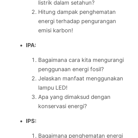
listrik dalam setahun?
Hitung dampak penghematan
energi terhadap pengurangan
emisi karbon!
IPA:
Bagaimana cara kita mengurangi
penggunaan energi fosil?
Jelaskan manfaat menggunakan
lampu LED!
Apa yang dimaksud dengan
konservasi energi?
IPS:
Bagaimana penghematan energi