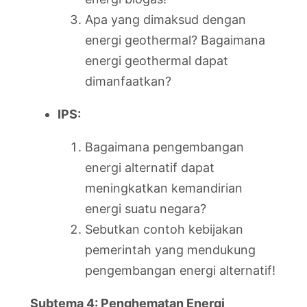
Apa yang dimaksud dengan
energi geothermal? Bagaimana
energi geothermal dapat
dimanfaatkan?
IPS:
Bagaimana pengembangan
energi alternatif dapat
meningkatkan kemandirian
energi suatu negara?
Sebutkan contoh kebijakan
pemerintah yang mendukung
pengembangan energi alternatif!
Subtema 4: Penghematan Energi