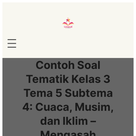
Lewati
ke
konten
Contoh Soal
Tematik Kelas 3
Tema 5 Subtema
4: Cuaca, Musim,
dan Iklim –
Mengasah