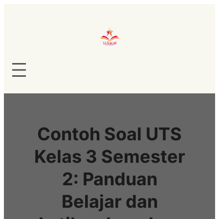
Lewati
ke
konten
Contoh Soal UTS
Kelas 3 Semester
2: Panduan
Belajar dan