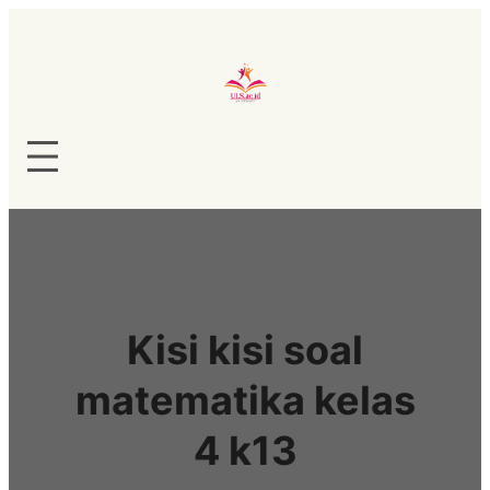
Lewati
ke
konten
Kisi kisi soal
matematika kelas
4 k13