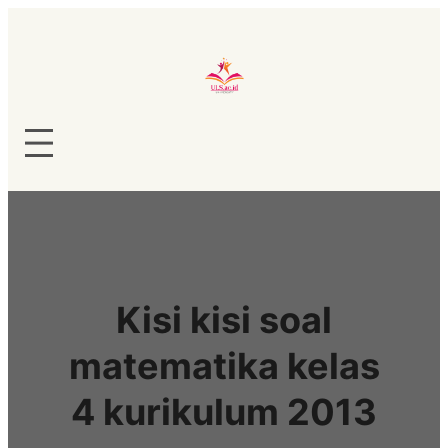
Lewati
ke
konten
Kisi kisi soal
matematika kelas
4 kurikulum 2013