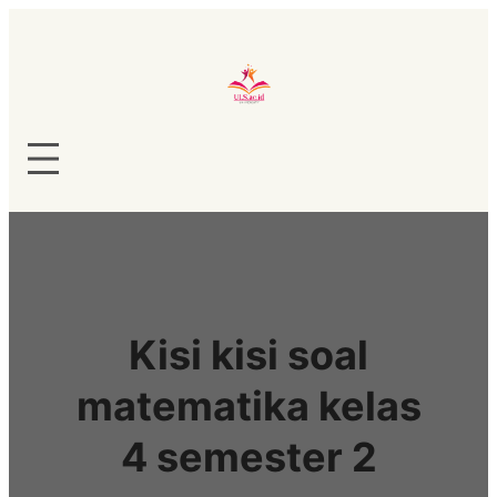
Lewati
ke
konten
Kisi kisi soal
matematika kelas
4 semester 2