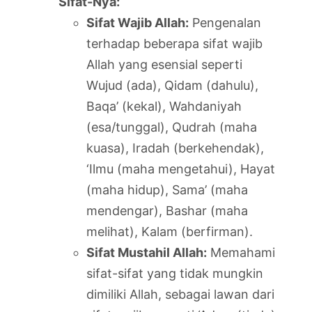
Sifat-Nya:
Sifat Wajib Allah:
Pengenalan
terhadap beberapa sifat wajib
Allah yang esensial seperti
Wujud (ada), Qidam (dahulu),
Baqa’ (kekal), Wahdaniyah
(esa/tunggal), Qudrah (maha
kuasa), Iradah (berkehendak),
‘Ilmu (maha mengetahui), Hayat
(maha hidup), Sama’ (maha
mendengar), Bashar (maha
melihat), Kalam (berfirman).
Sifat Mustahil Allah:
Memahami
sifat-sifat yang tidak mungkin
dimiliki Allah, sebagai lawan dari