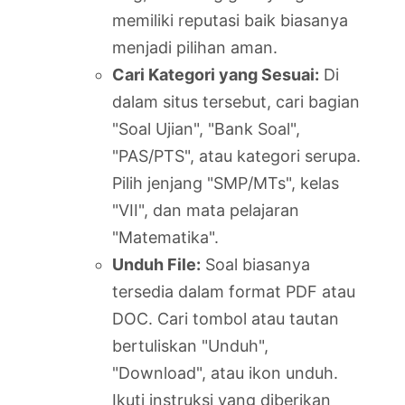
memiliki reputasi baik biasanya
menjadi pilihan aman.
Cari Kategori yang Sesuai:
Di
dalam situs tersebut, cari bagian
"Soal Ujian", "Bank Soal",
"PAS/PTS", atau kategori serupa.
Pilih jenjang "SMP/MTs", kelas
"VII", dan mata pelajaran
"Matematika".
Unduh File:
Soal biasanya
tersedia dalam format PDF atau
DOC. Cari tombol atau tautan
bertuliskan "Unduh",
"Download", atau ikon unduh.
Ikuti instruksi yang diberikan