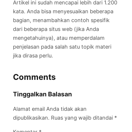
Artikel ini sudah mencapai lebih dari 1.200
kata. Anda bisa menyesuaikan beberapa
bagian, menambahkan contoh spesifik
dari beberapa situs web (jika Anda
mengetahuinya), atau memperdalam
penjelasan pada salah satu topik materi
jika dirasa perlu.
Comments
Tinggalkan Balasan
Alamat email Anda tidak akan
dipublikasikan.
Ruas yang wajib ditandai
*
Komentar
*