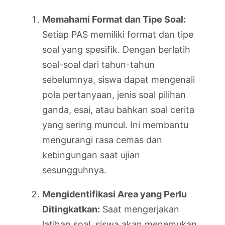
Memahami Format dan Tipe Soal:
Setiap PAS memiliki format dan tipe
soal yang spesifik. Dengan berlatih
soal-soal dari tahun-tahun
sebelumnya, siswa dapat mengenali
pola pertanyaan, jenis soal pilihan
ganda, esai, atau bahkan soal cerita
yang sering muncul. Ini membantu
mengurangi rasa cemas dan
kebingungan saat ujian
sesungguhnya.
Mengidentifikasi Area yang Perlu
Ditingkatkan:
Saat mengerjakan
latihan soal, siswa akan menemukan