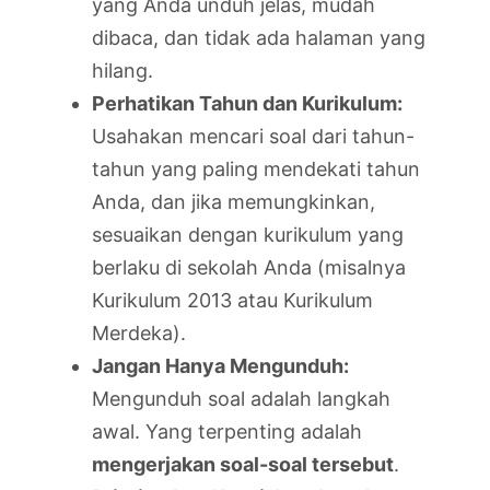
yang Anda unduh jelas, mudah
dibaca, dan tidak ada halaman yang
hilang.
Perhatikan Tahun dan Kurikulum:
Usahakan mencari soal dari tahun-
tahun yang paling mendekati tahun
Anda, dan jika memungkinkan,
sesuaikan dengan kurikulum yang
berlaku di sekolah Anda (misalnya
Kurikulum 2013 atau Kurikulum
Merdeka).
Jangan Hanya Mengunduh:
Mengunduh soal adalah langkah
awal. Yang terpenting adalah
mengerjakan soal-soal tersebut
.