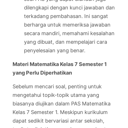
dilengkapi dengan kunci jawaban dan
terkadang pembahasan. Ini sangat
berharga untuk memeriksa jawaban
secara mandiri, memahami kesalahan
yang dibuat, dan mempelajari cara
penyelesaian yang benar.
Materi Matematika Kelas 7 Semester 1
yang Perlu Diperhatikan
Sebelum mencari soal, penting untuk
mengetahui topik-topik utama yang
biasanya diujikan dalam PAS Matematika
Kelas 7 Semester 1. Meskipun kurikulum
dapat sedikit bervariasi antar sekolah,