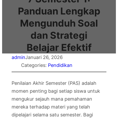
Panduan Lengkap
Mengunduh Soal
dan Strategi
Belajar Efektif
admin
Januari 26, 2026
Categories:
Pendidikan
Penilaian Akhir Semester (PAS) adalah
momen penting bagi setiap siswa untuk
mengukur sejauh mana pemahaman
mereka terhadap materi yang telah
dipelajari selama satu semester. Bagi