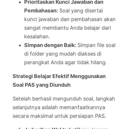
Prioritaskan Kunci Jawaban dan
Pembahasan:
Soal yang disertai
kunci jawaban dan pembahasan akan
sangat membantu Anda belajar dari
kesalahan.
Simpan dengan Baik:
Simpan file soal
di folder yang mudah diakses di
perangkat Anda agar tidak hilang.
Strategi Belajar Efektif Menggunakan
Soal PAS yang Diunduh
Setelah berhasil mengunduh soal, langkah
selanjutnya adalah memanfaatkannya
secara maksimal untuk persiapan PAS.