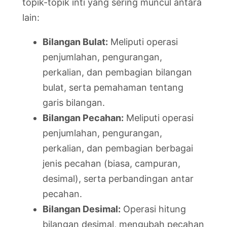
topik-topik inti yang sering muncul antara
lain:
Bilangan Bulat:
Meliputi operasi
penjumlahan, pengurangan,
perkalian, dan pembagian bilangan
bulat, serta pemahaman tentang
garis bilangan.
Bilangan Pecahan:
Meliputi operasi
penjumlahan, pengurangan,
perkalian, dan pembagian berbagai
jenis pecahan (biasa, campuran,
desimal), serta perbandingan antar
pecahan.
Bilangan Desimal:
Operasi hitung
bilangan desimal, mengubah pecahan