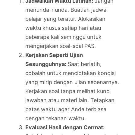
Jadwalkan Waktu Latihan:
Jangan
menunda-nunda. Buatlah jadwal
belajar yang teratur. Alokasikan
waktu khusus setiap hari atau
beberapa kali seminggu untuk
mengerjakan soal-soal PAS.
Kerjakan Seperti Ujian
Sesungguhnya:
Saat berlatih,
cobalah untuk menciptakan kondisi
yang mirip dengan ujian sebenarnya.
Kerjakan soal tanpa melihat kunci
jawaban atau materi lain. Tetapkan
batas waktu agar Anda terbiasa
dengan tekanan waktu.
Evaluasi Hasil dengan Cermat: