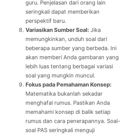
guru. Penjelasan dari orang lain
seringkali dapat memberikan
perspektif baru.
Variasikan Sumber Soal:
Jika
memungkinkan, unduh soal dari
beberapa sumber yang berbeda. Ini
akan memberi Anda gambaran yang
lebih luas tentang berbagai variasi
soal yang mungkin muncul.
Fokus pada Pemahaman Konsep:
Matematika bukanlah sekadar
menghafal rumus. Pastikan Anda
memahami konsep di balik setiap
rumus dan cara penerapannya. Soal-
soal PAS seringkali menguji