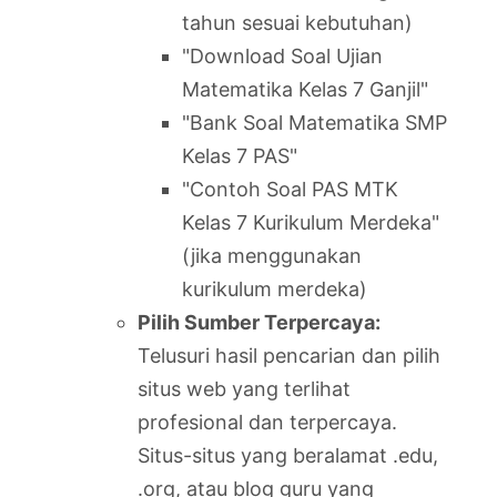
tahun sesuai kebutuhan)
"Download Soal Ujian
Matematika Kelas 7 Ganjil"
"Bank Soal Matematika SMP
Kelas 7 PAS"
"Contoh Soal PAS MTK
Kelas 7 Kurikulum Merdeka"
(jika menggunakan
kurikulum merdeka)
Pilih Sumber Terpercaya:
Telusuri hasil pencarian dan pilih
situs web yang terlihat
profesional dan terpercaya.
Situs-situs yang beralamat .edu,
.org, atau blog guru yang