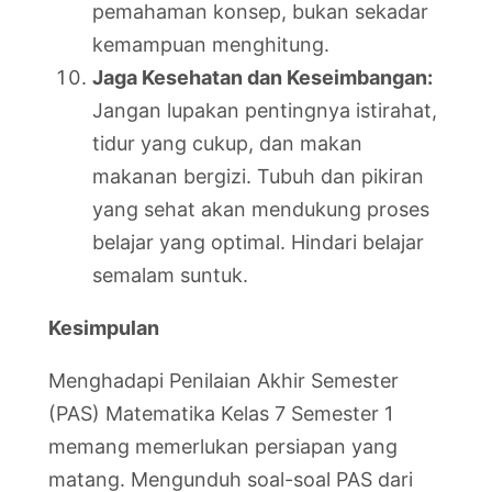
pemahaman konsep, bukan sekadar
kemampuan menghitung.
Jaga Kesehatan dan Keseimbangan:
Jangan lupakan pentingnya istirahat,
tidur yang cukup, dan makan
makanan bergizi. Tubuh dan pikiran
yang sehat akan mendukung proses
belajar yang optimal. Hindari belajar
semalam suntuk.
Kesimpulan
Menghadapi Penilaian Akhir Semester
(PAS) Matematika Kelas 7 Semester 1
memang memerlukan persiapan yang
matang. Mengunduh soal-soal PAS dari