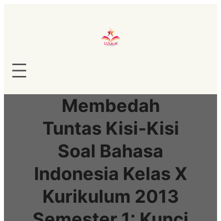
Lewati
ke
konten
Membedah
Tuntas Kisi-Kisi
Soal Bahasa
Indonesia Kelas X
Kurikulum 2013
Semester 1: Kunci