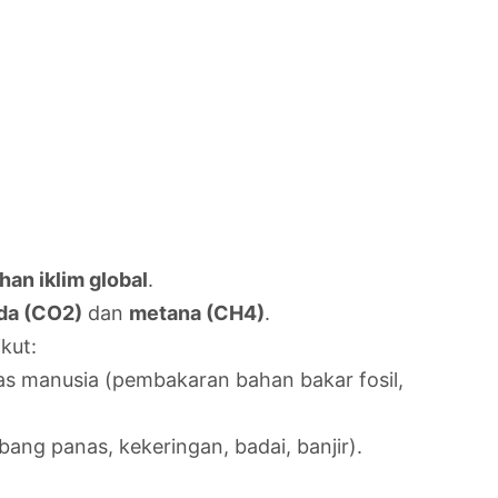
an iklim global
.
ida (CO2)
dan
metana (CH4)
.
kut:
as manusia (pembakaran bahan bakar fosil,
g panas, kekeringan, badai, banjir).