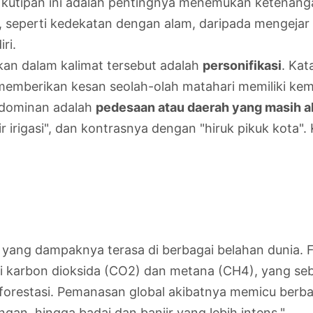
i kutipan ini adalah pentingnya menemukan ketenan
iki, seperti kedekatan dengan alam, daripada mengeja
ri.
an dalam kalimat tersebut adalah
personifikasi
. Ka
 memberikan kesan seolah-olah matahari memiliki ke
 dominan adalah
pedesaan atau daerah yang masih a
r irigasi", dan kontrasnya dengan "hiruk pikuk kota
ial yang dampaknya terasa di berbagai belahan dunia
i karbon dioksida (CO2) dan metana (CH4), yang seba
orestasi. Pemanasan global akibatnya memicu berba
an, hingga badai dan banjir yang lebih intens."