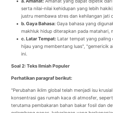
a. Amanat:
Amanat yang dapat dipetik dar
serta nilai-nilai kehidupan yang lebih hak
justru membawa stres dan kehilangan jati di
b. Gaya Bahasa:
Gaya bahasa yang digunak
makhluk hidup diterapkan pada matahari,
c. Latar Tempat:
Latar tempat yang paling
hijau yang membentang luas", "gemericik ai
ini.
Soal 2: Teks Ilmiah Populer
Perhatikan paragraf berikut:
"Perubahan iklim global telah menjadi isu krus
konsentrasi gas rumah kaca di atmosfer, sepert
terutama pembakaran bahan bakar fosil dan def
gelombang panas, kekeringan yang berkepanjang