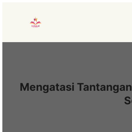
Lewati
ke
konten
Mengatasi Tantangan:
S