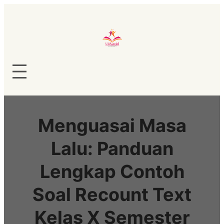
Lewati
ke
konten
Menguasai Masa
Lalu: Panduan
Lengkap Contoh
Soal Recount Text
Kelas X Semester