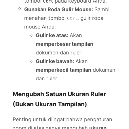
tombol
pada keyboard Anda.
Ctrl
Gunakan Roda Gulir Mouse:
Sambil
menahan tombol
, gulir roda
Ctrl
mouse Anda:
Gulir ke atas:
Akan
memperbesar tampilan
dokumen dan ruler.
Gulir ke bawah:
Akan
memperkecil tampilan
dokumen
dan ruler.
Mengubah Satuan Ukuran Ruler
(Bukan Ukuran Tampilan)
Penting untuk diingat bahwa pengaturan
zoom di atas hanya mengubah
ukuran