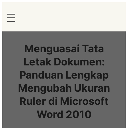
Lewati
ke
konten
Menguasai Tata
Letak Dokumen:
Panduan Lengkap
Mengubah Ukuran
Ruler di Microsoft
Word 2010