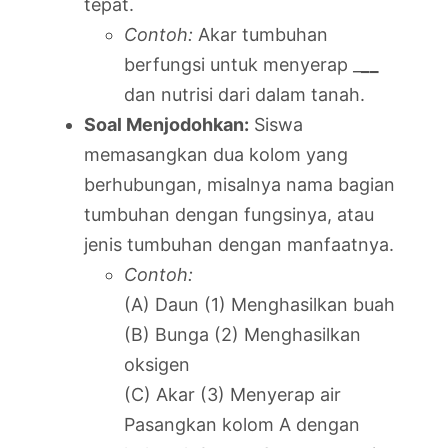
tepat.
Contoh:
Akar tumbuhan
berfungsi untuk menyerap _
__
dan nutrisi dari dalam tanah.
Soal Menjodohkan:
Siswa
memasangkan dua kolom yang
berhubungan, misalnya nama bagian
tumbuhan dengan fungsinya, atau
jenis tumbuhan dengan manfaatnya.
Contoh:
(A) Daun (1) Menghasilkan buah
(B) Bunga (2) Menghasilkan
oksigen
(C) Akar (3) Menyerap air
Pasangkan kolom A dengan