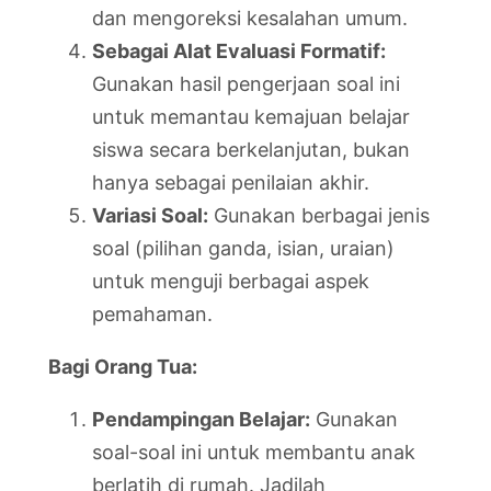
dan mengoreksi kesalahan umum.
Sebagai Alat Evaluasi Formatif:
Gunakan hasil pengerjaan soal ini
untuk memantau kemajuan belajar
siswa secara berkelanjutan, bukan
hanya sebagai penilaian akhir.
Variasi Soal:
Gunakan berbagai jenis
soal (pilihan ganda, isian, uraian)
untuk menguji berbagai aspek
pemahaman.
Bagi Orang Tua:
Pendampingan Belajar:
Gunakan
soal-soal ini untuk membantu anak
berlatih di rumah. Jadilah