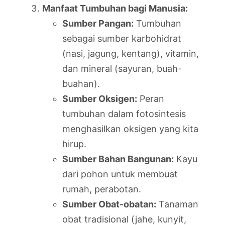
Manfaat Tumbuhan bagi Manusia:
Sumber Pangan:
Tumbuhan
sebagai sumber karbohidrat
(nasi, jagung, kentang), vitamin,
dan mineral (sayuran, buah-
buahan).
Sumber Oksigen:
Peran
tumbuhan dalam fotosintesis
menghasilkan oksigen yang kita
hirup.
Sumber Bahan Bangunan:
Kayu
dari pohon untuk membuat
rumah, perabotan.
Sumber Obat-obatan:
Tanaman
obat tradisional (jahe, kunyit,