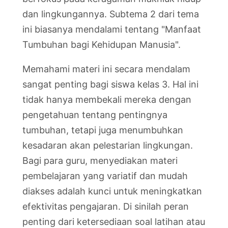
dan lingkungannya. Subtema 2 dari tema
ini biasanya mendalami tentang "Manfaat
Tumbuhan bagi Kehidupan Manusia".
Memahami materi ini secara mendalam
sangat penting bagi siswa kelas 3. Hal ini
tidak hanya membekali mereka dengan
pengetahuan tentang pentingnya
tumbuhan, tetapi juga menumbuhkan
kesadaran akan pelestarian lingkungan.
Bagi para guru, menyediakan materi
pembelajaran yang variatif dan mudah
diakses adalah kunci untuk meningkatkan
efektivitas pengajaran. Di sinilah peran
penting dari ketersediaan soal latihan atau