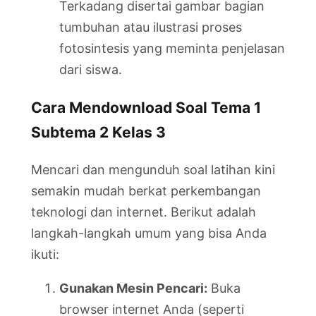
Terkadang disertai gambar bagian
tumbuhan atau ilustrasi proses
fotosintesis yang meminta penjelasan
dari siswa.
Cara Mendownload Soal Tema 1
Subtema 2 Kelas 3
Mencari dan mengunduh soal latihan kini
semakin mudah berkat perkembangan
teknologi dan internet. Berikut adalah
langkah-langkah umum yang bisa Anda
ikuti:
Gunakan Mesin Pencari:
Buka
browser internet Anda (seperti