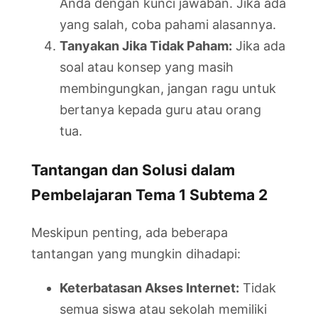
Anda dengan kunci jawaban. Jika ada
yang salah, coba pahami alasannya.
Tanyakan Jika Tidak Paham:
Jika ada
soal atau konsep yang masih
membingungkan, jangan ragu untuk
bertanya kepada guru atau orang
tua.
Tantangan dan Solusi dalam
Pembelajaran Tema 1 Subtema 2
Meskipun penting, ada beberapa
tantangan yang mungkin dihadapi:
Keterbatasan Akses Internet:
Tidak
semua siswa atau sekolah memiliki