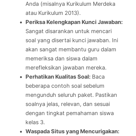
Anda (misalnya Kurikulum Merdeka
atau Kurikulum 2013).
Periksa Kelengkapan Kunci Jawaban:
Sangat disarankan untuk mencari
soal yang disertai kunci jawaban. Ini
akan sangat membantu guru dalam
memeriksa dan siswa dalam
merefleksikan jawaban mereka.
Perhatikan Kualitas Soal:
Baca
beberapa contoh soal sebelum
mengunduh seluruh paket. Pastikan
soalnya jelas, relevan, dan sesuai
dengan tingkat pemahaman siswa
kelas 3.
Waspada Situs yang Mencurigakan: