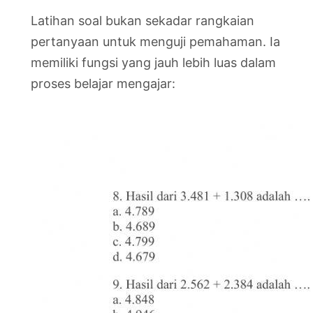
Latihan soal bukan sekadar rangkaian
pertanyaan untuk menguji pemahaman. Ia
memiliki fungsi yang jauh lebih luas dalam
proses belajar mengajar: