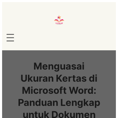
Lewati
ke
konten
Menguasai
Ukuran Kertas di
Microsoft Word:
Panduan Lengkap
untuk Dokumen