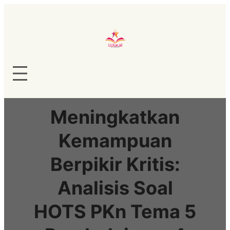
Lewati
ke
konten
Meningkatkan
Kemampuan
Berpikir Kritis:
Analisis Soal
HOTS PKn Tema 5