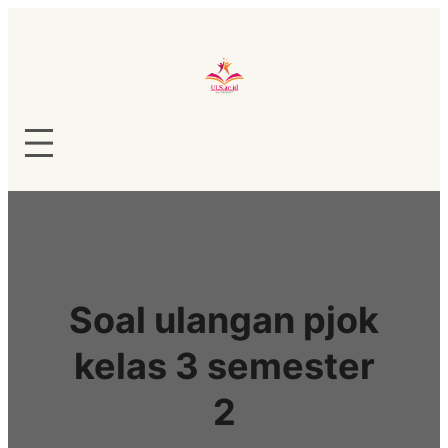
Lewati
ke
konten
Soal ulangan pjok
kelas 3 semester
2