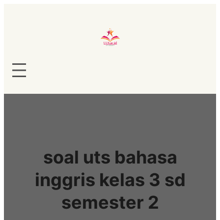
Lewati
ke
konten
soal uts bahasa
inggris kelas 3 sd
semester 2