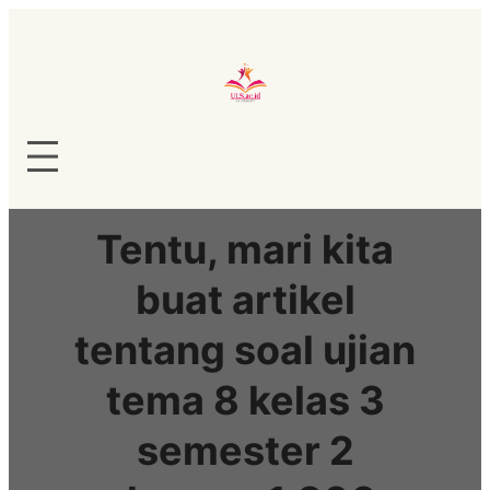
Lewati
ke
konten
Tentu, mari kita
buat artikel
tentang soal ujian
tema 8 kelas 3
semester 2