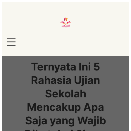
Lewati
ke
konten
Ternyata Ini 5
Rahasia Ujian
Sekolah
Mencakup Apa
Saja yang Wajib