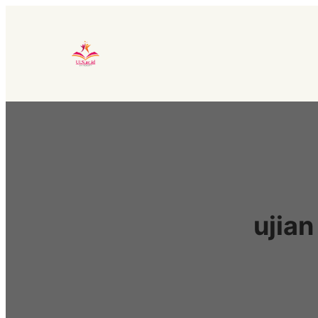
Lewati
ke
konten
ujian