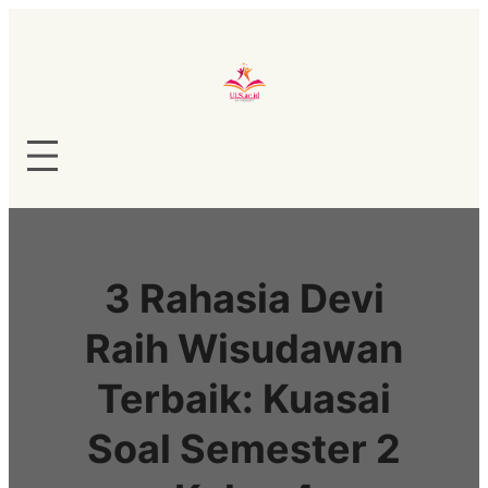
Lewati
ke
konten
3 Rahasia Devi
Raih Wisudawan
Terbaik: Kuasai
Soal Semester 2