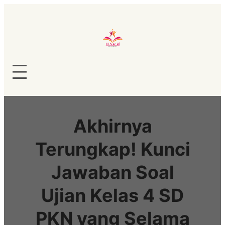
Lewati
ke
konten
Akhirnya
Terungkap! Kunci
Jawaban Soal
Ujian Kelas 4 SD
PKN yang Selama