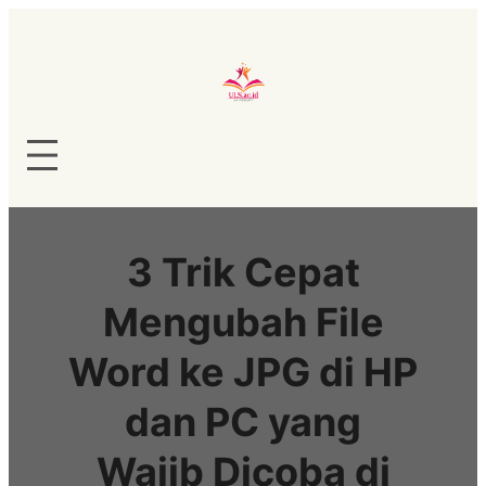
Lewati
ke
konten
3 Trik Cepat
Mengubah File
Word ke JPG di HP
dan PC yang
Wajib Dicoba di