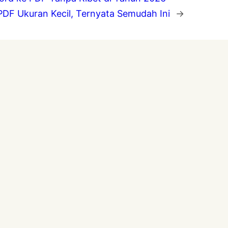
DF Ukuran Kecil, Ternyata Semudah Ini
→