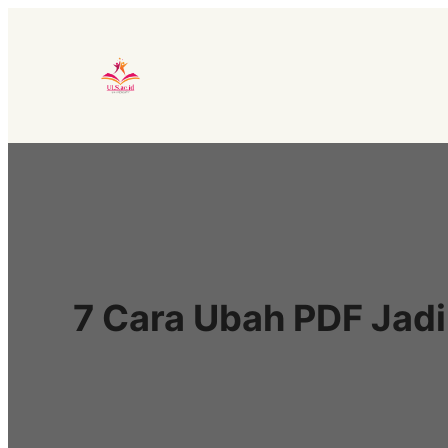
Lewati
ke
konten
7 Cara Ubah PDF Jadi