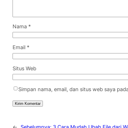
Nama
*
Email
*
Situs Web
Simpan nama, email, dan situs web saya pad
←
Sebelumnya:
3 Cara Mudah Ubah File dari W