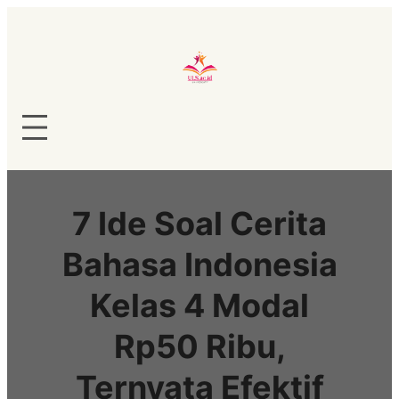
Lewati
ke
konten
7 Ide Soal Cerita
Bahasa Indonesia
Kelas 4 Modal
Rp50 Ribu,
Ternyata Efektif