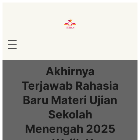
Lewati
ke
konten
Akhirnya
Terjawab Rahasia
Baru Materi Ujian
Sekolah
Menengah 2025