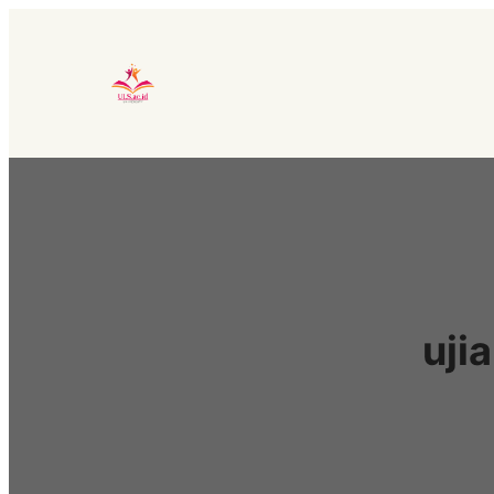
Lewati
ke
konten
uji