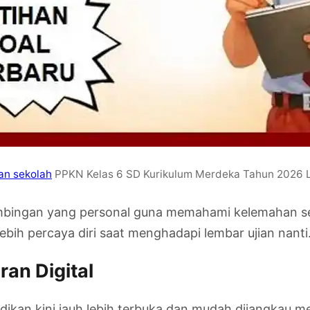
ian sekolah
PPKN Kelas 6 SD Kurikulum Merdeka Tahun 2026 
bimbingan yang personal guna memahami kelemahan s
bih percaya diri saat menghadapi lembar ujian nanti
an Digital
didikan kini jauh lebih terbuka dan mudah dijangkau