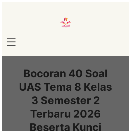
Lewati
ke
konten
Bocoran 40 Soal
UAS Tema 8 Kelas
3 Semester 2
Terbaru 2026
Beserta Kunci