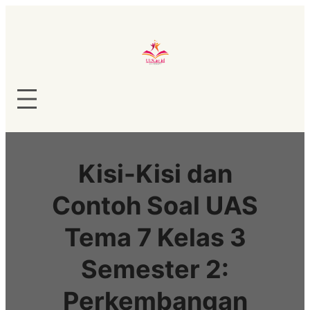
Lewati
ke
konten
Kisi-Kisi dan
Contoh Soal UAS
Tema 7 Kelas 3
Semester 2:
Perkembangan