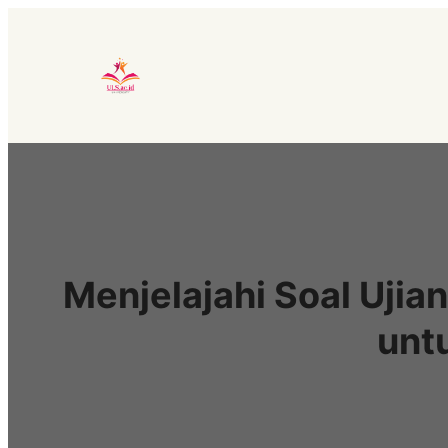
Lewati
ke
konten
Menjelajahi Soal Uji
unt