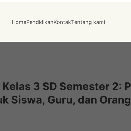
Home
Pendidikan
Kontak
Tentang kami
an Kelas 3 SD Semester 2:
uk Siswa, Guru, dan Orang