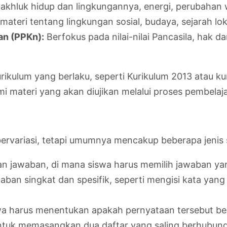
khluk hidup dan lingkungannya, energi, perubahan w
teri tentang lingkungan sosial, budaya, sejarah lok
an (PPKn):
Berfokus pada nilai-nilai Pancasila, hak
ikulum yang berlaku, seperti Kurikulum 2013 atau ku
materi yang akan diujikan melalui proses pembelaj
bervariasi, tetapi umumnya mencakup beberapa jenis s
n jawaban, di mana siswa harus memilih jawaban yan
an singkat dan spesifik, seperti mengisi kata yan
a harus menentukan apakah pernyataan tersebut ben
ntuk memasangkan dua daftar yang saling berhubun