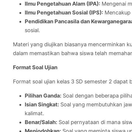
Ilmu Pengetahuan Alam (IPA):
Mengenai ma
Ilmu Pengetahuan Sosial (IPS):
Mencakup ma
Pendidikan Pancasila dan Kewarganegara
sosial.
Materi yang diujikan biasanya mencerminkan kur
dalam memastikan bahwa siswa telah memahami 
Format Soal Ujian
Format soal ujian kelas 3 SD semester 2 dapat 
Pilihan Ganda:
Soal dengan beberapa piliha
Isian Singkat:
Soal yang membutuhkan jawab
kalimat.
Benar/Salah:
Soal pernyataan di mana sisw
Menjodohkan:
Soal yang meminta siswa u