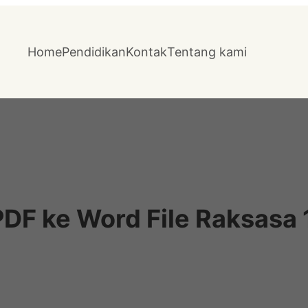
Home
Pendidikan
Kontak
Tentang kami
DF ke Word File Raksasa