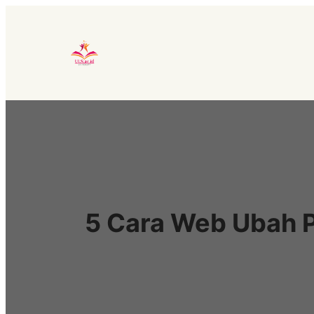
Lewati
ke
konten
5 Cara Web Ubah P